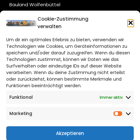
Bauland Wolfenbüttel
Cookie-Zustimmung
CITYLIFE!
verwalten
hildesheim@citylifemedien.de
Um dir ein optimales Erlebnis zu bieten, verwenden wir
Technologien wie Cookies, um Geräteinformationen zu
Bruchtorwall 12
speichern und/oder darauf zuzugreifen. Wenn du diesen
38100 Braunschweig
Technologien zustimmst, können wir Daten wie das
Telefon: 0531 387220 – 65
Surfverhalten oder eindeutige IDs auf dieser Website
verarbeiten. Wenn du deine Zustimmung nicht erteilst
oder zurückziehst, können bestimmte Merkmale und
DAS STADTMAGAZIN FÜR HILDESHEIM
Funktionen beeinträchtigt werden.
Funktional
Immer aktiv
Impressum
Datenschutzerklärung
Marketing
Cookie Richtlinie
Market
CITYLIFE! BEI FACEBOOK
Akzeptieren